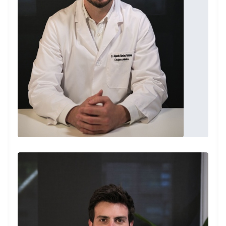
Ródenas de un aumento de pecho y a día
de hoy no puedo estar más contenta de la
decisión que tomé. Resultado muy natural,
recuperación rápida, pero lo mejor el trato
profesional y humano recibido. Si tuviera
que intervenirme nuevamente lo volvería a
elegir a él.
Paciente
Acabo de realizarme una cirugía de
párpados y estoy encantada. Tenía muchas
ganas desde hacía tiempo pero tenía
mucho miedo porque nunca me había
operado antes, pero el doctor me dio
mucha confianza y me lo explicó todo. Ya
estoy operada y encantada con el