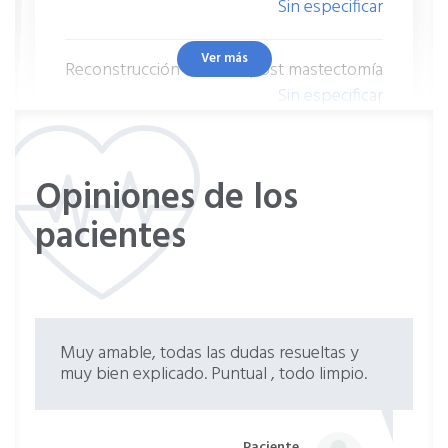
Sin especificar
Ver más
Reconstrucción mamaria post mastectomía
Sin especificar
Rinoplastia correctora o funcional
Opiniones de los
Sin especificar
pacientes
Muy amable, todas las dudas resueltas y
muy bien explicado. Puntual , todo limpio.
Paciente