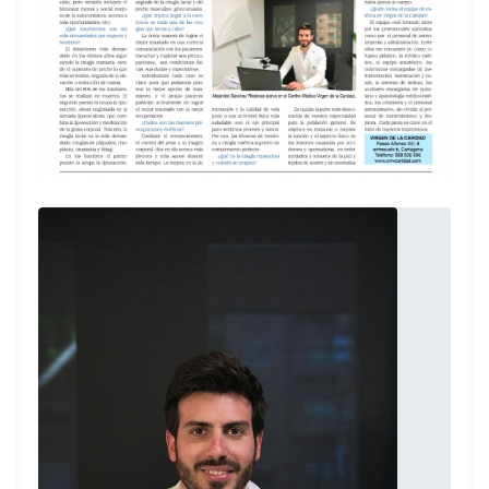
naturales y súper bonitos. Está entre la
elegancia y la comodidad!
Paciente
Tengo una nariz preciosa gracias al doctor
Sánchez Ródenas. Me hizo la rinoplastia
hace dos meses y estoy muy contenta.
Todo genial. Me tendría que haber puesto
en sus manos antes!!
Paciente
Hace años que me operé con el Dr. Sánchez